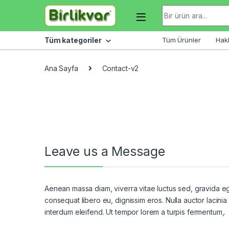
Skip to navigation
Skip to content
Arama sonuçları:
Tüm kategoriler
Tüm Ürünler
Hak
Ana Sayfa
Contact-v2
Leave us a Message
Aenean massa diam, viverra vitae luctus sed, gravida ege
consequat libero eu, dignissim eros. Nulla auctor lacinia 
interdum eleifend. Ut tempor lorem a turpis fermentum,.