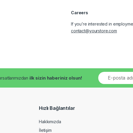
Careers
If you’re interested in employmen
contact@yourstore.com
E
fırsatlarımızdan
ilk sizin haberiniz olsun!
m
a
i
l
*
Hızlı Bağlantılar
Hakkımızda
İletişim