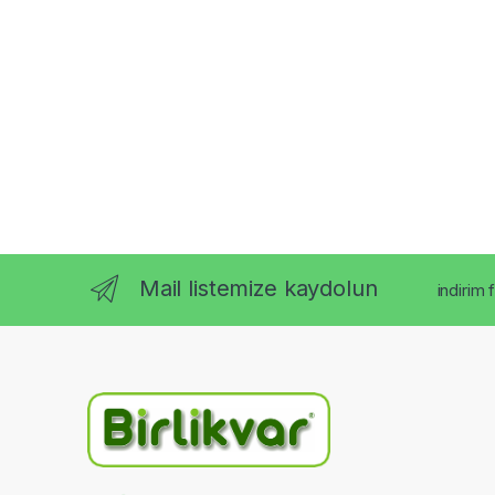
Mail listemize kaydolun
indirim 