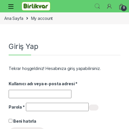
Skip to navigation
Skip to content
0
Ana Sayfa
My account
Giriş Yap
Tekrar hoşgeldiniz! Hesabınıza giriş yapabilirsiniz.
Gerekli
Kullanıcı adı veya e-posta adresi
*
Gerekli
Parola
*
Beni hatırla