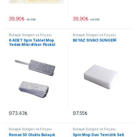
39.90
₺
39.90
₺
49.90
₺
44.90
₺
Bulaşık Süngeri ve Fırçası
Bulaşık Süngeri ve Fırçası
6 ADET Spin Tablet Mop
BEYAZ SIVACI SÜNGERİ
Yedek Mikrofiber Püskül
973.43
₺
97.55
₺
Bulaşık Süngeri ve Fırçası
Bulaşık Süngeri ve Fırçası
Ramax 5li Oluklu Bulaşık
Spin Mop Duo Temizlik Seti