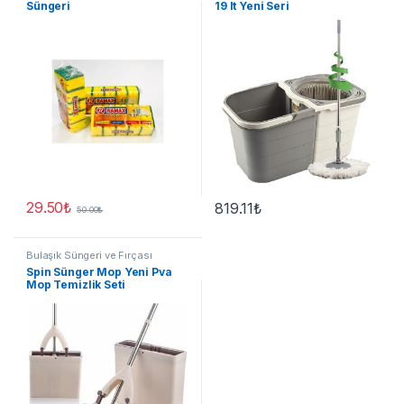
Süngeri
19 lt Yeni Seri
29.50
₺
819.11
₺
50.00
₺
Bulaşık Süngeri ve Fırçası
Spin Sünger Mop Yeni Pva
Mop Temizlik Seti