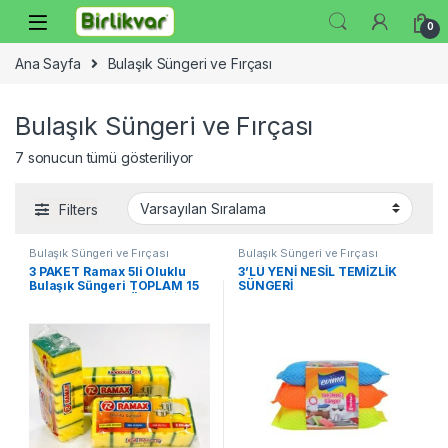
Skip to navigation
Skip to content
0
Ana Sayfa
Bulaşık Süngeri ve Fırçası
Bulaşık Süngeri ve Fırçası
7 sonucun tümü gösteriliyor
Filters
Bulaşık Süngeri ve Fırçası
Bulaşık Süngeri ve Fırçası
3 PAKET Ramax 5li Oluklu
3’LÜ YENİ NESİL TEMİZLİK
Bulaşık Süngeri TOPLAM 15
SÜNGERİ
ADET BULAŞIK SÜNGERİ