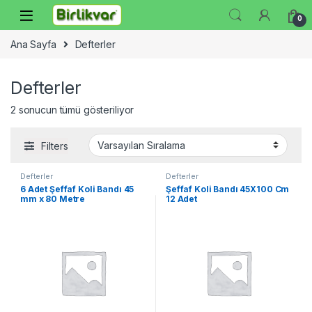
Skip to navigation
Skip to content
0
Ana Sayfa
Defterler
Defterler
2 sonucun tümü gösteriliyor
Filters
Defterler
Defterler
6 Adet Şeffaf Koli Bandı 45
Şeffaf Koli Bandı 45X100 Cm
mm x 80 Metre
12 Adet