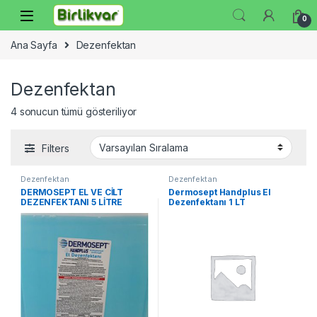
Skip to navigation
Skip to content
0
Ana Sayfa
Dezenfektan
Dezenfektan
4 sonucun tümü gösteriliyor
Filters
Dezenfektan
Dezenfektan
DERMOSEPT EL VE CİLT
Dermosept Handplus El
DEZENFEKTANI 5 LİTRE
Dezenfektanı 1 LT