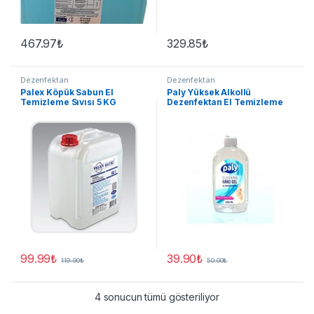
467.97
₺
329.85
₺
Dezenfektan
Dezenfektan
Palex Köpük Sabun El
Paly Yüksek Alkollü
Temizleme Sıvısı 5 KG
Dezenfektan El Temizleme
Jeli 500 Ml
99.99
₺
39.90
₺
119.90
₺
50.00
₺
4 sonucun tümü gösteriliyor