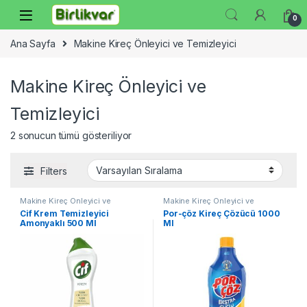
Skip to navigation
Skip to content
0
Ana Sayfa
Makine Kireç Önleyici ve Temizleyici
Makine Kireç Önleyici ve
Temizleyici
2 sonucun tümü gösteriliyor
Filters
Makine Kireç Önleyici ve
Makine Kireç Önleyici ve
Temizleyici
Temizleyici
Cif Krem Temizleyici
Por-çöz Kireç Çözücü 1000
Amonyaklı 500 Ml
Ml