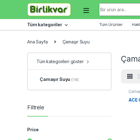
Skip to navigation
Skip to content
Arama sonuçları:
Tüm kategoriler
Tüm Ürünler
Hak
Ana Sayfa
Çamaşır Suyu
Çama
Tüm kategorileri göster
Çamaşır Suyu
(14)
Çamaş
ACE 
Filtrele
Price