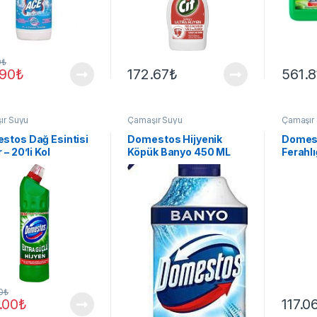
0
₺
.90
₺
172.67
₺
561.8
ır Suyu
Çamaşır Suyu
Çamaşır
stos Dağ Esintisi
Domestos Hijyenik
Domes
 – 20’li Kol
Köpük Banyo 450 ML
Ferahlı
0
₺
.00
₺
117.0