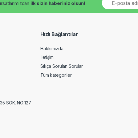
fırsatlarımızdan
ilk sizin haberiniz olsun!
m
a
i
l
*
Hızlı Bağlantılar
Hakkımızda
İletişim
Sıkça Sorulan Sorular
Tüm kategoriler
35 SOK. NO:127