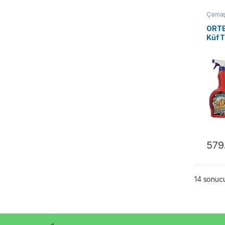
Çamaş
ORTE
Küf 
X 3a
579
14 sonucu