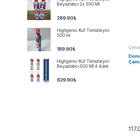
Beyazlatıcı 2x 500 Ml
289.90
₺
Highgenic Küf Temizleyici
500 ml
Çamaş
189.90
₺
Dome
Highgenic Küf Temizleyici
Çama
Beyazlatıcı 500 Ml 4 Adet
810 g
629.90
₺
117.