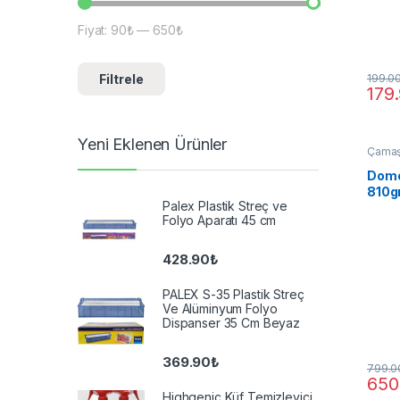
Fiyat:
90₺
—
650₺
En düşük fiyat
En yüksek fiyat
Filtrele
199.0
179
Yeni Eklenen Ürünler
Çamaş
Dome
810gr
Palex Plastik Streç ve
Folyo Aparatı 45 cm
428.90
₺
PALEX S-35 Plastik Streç
Ve Alüminyum Folyo
Dispanser 35 Cm Beyaz
369.90
₺
799.0
650
Highgenic Küf Temizleyici