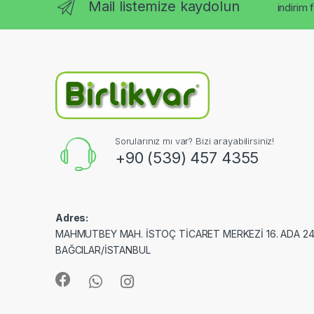
Mail listemize kaydolun
indirim 
Sorularınız mı var? Bizi arayabilirsiniz!
+90 (539) 457 4355
Adres:
MAHMUTBEY MAH. İSTOÇ TİCARET MERKEZİ 16. ADA 24
BAĞCILAR/İSTANBUL