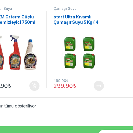
ır Suyu
Çamaşır Suyu
M Orterm Güçlü
start Ultra Kıvamlı
Temizleyici 750ml
Çamaşır Suyu 5 Kg ( 4
d
Adet 5 Kg )
499.90
₺
.90
₺
299.90
₺
n tümü gösteriliyor
E