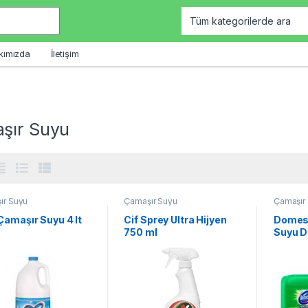
kımızda
İletişim
şır Suyu
ır Suyu
Çamaşır Suyu
Çamaşır
Çamaşır Suyu 4 lt
Cif Sprey Ultra Hijyen
Domes
750 ml
Suyu Da
3500 