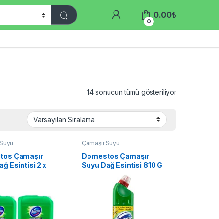
0.00
₺
0
14 sonucun tümü gösteriliyor
 Suyu
Çamaşır Suyu
tos Çamaşır
Domestos Çamaşır
ğ Esintisi 2 x
Suyu Dağ Esintisi 810 G
ML