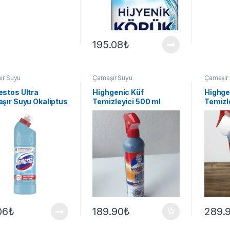
195.08
₺
ır Suyu
Çamaşır Suyu
Çamaşır
stos Ultra
Highgenic Küf
Highge
şır Suyu Okaliptus
Temizleyici 500 ml
Temizle
r
2x 500
06
₺
189.90
₺
289.