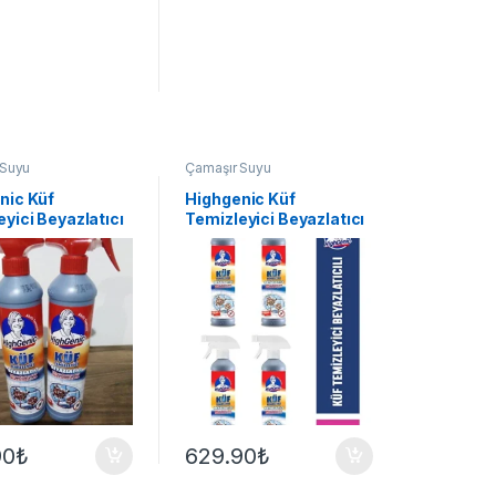
 Suyu
Çamaşır Suyu
nic Küf
Highgenic Küf
yici Beyazlatıcı
Temizleyici Beyazlatıcı
 Ml
500 Ml 4 Adet
90
₺
629.90
₺