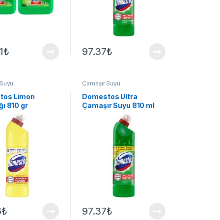
1
₺
97.37
₺
 Suyu
Çamaşır Suyu
tos Limon
Domestos Ultra
ğı 810 gr
Çamaşır Suyu 810 ml
6
₺
97.37
₺