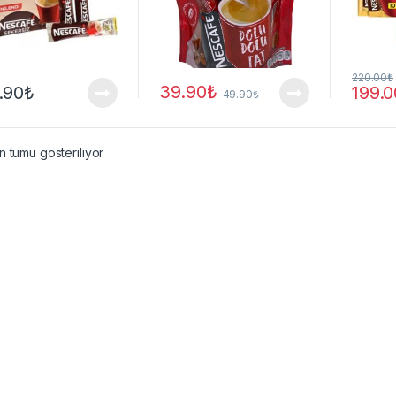
220.00
₺
39.90
₺
.90
₺
199.0
49.90
₺
 tümü gösteriliyor