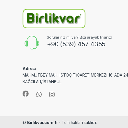
Sorularınız mı var? Bizi arayabilirsiniz!
+90 (539) 457 4355
Adres:
MAHMUTBEY MAH. İSTOÇ TİCARET MERKEZİ 16. ADA 24
BAĞCILAR/İSTANBUL
©
Birlikvar.com.tr
- Tüm hakları saklıdır.