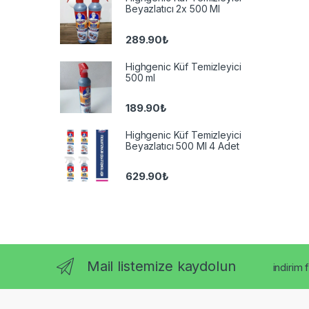
Beyazlatıcı 2x 500 Ml
289.90
₺
Highgenic Küf Temizleyici
500 ml
189.90
₺
Highgenic Küf Temizleyici
Beyazlatıcı 500 Ml 4 Adet
629.90
₺
Mail listemize kaydolun
indirim 