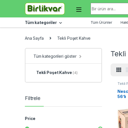
Skip to navigation
Skip to content
Arama sonuçları:
Tüm kategoriler
Tüm Ürünler
Hak
Ana Sayfa
Tekli Poşet Kahve
Tekli
Tüm kategorileri göster
Tekli Poşet Kahve
(4)
Tekli 
Nesca
56’lı
Filtrele
Price