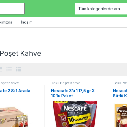
kımızda
İletişim
 Poşet Kahve
Poşet Kahve
Tekli Poşet Kahve
Tekli Po
fe 2 Si 1 Arada
Nescafe 3’ü 1 17,5 gr X
Nescaf
10’lu Paket
Sütlü 
Ekonom