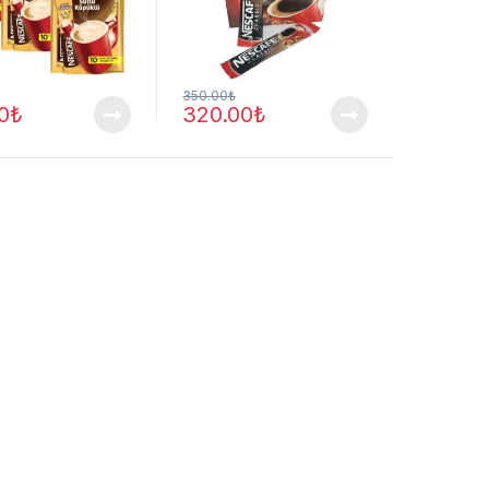
350.00
₺
0
₺
320.00
₺