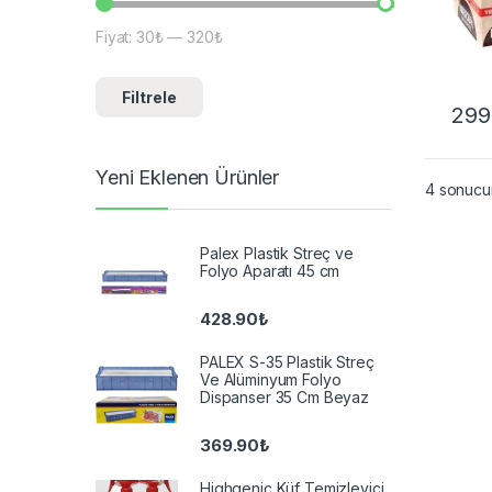
Fiyat:
30₺
—
320₺
En düşük fiyat
En yüksek fiyat
Filtrele
299
Yeni Eklenen Ürünler
4 sonucun
Palex Plastik Streç ve
Folyo Aparatı 45 cm
428.90
₺
PALEX S-35 Plastik Streç
Ve Alüminyum Folyo
Dispanser 35 Cm Beyaz
369.90
₺
Highgenic Küf Temizleyici