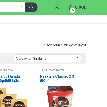
0.00
₺
0
4 sonucun tümü gösteriliyor
şet Kahve
Tekli Poşet Kahve
e 3ü1 Arada
Nescafe Classic 2 Gr
Köpüklü 30lu
(50’li)
ik Paket