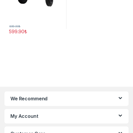
699.90
₺
599.90
₺
We Recommend
My Account