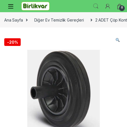
Skip to navigation
Skip to content
0
Ana Sayfa
Diğer Ev Temizlik Gereçleri
2 ADET Çöp Kont
-
20%