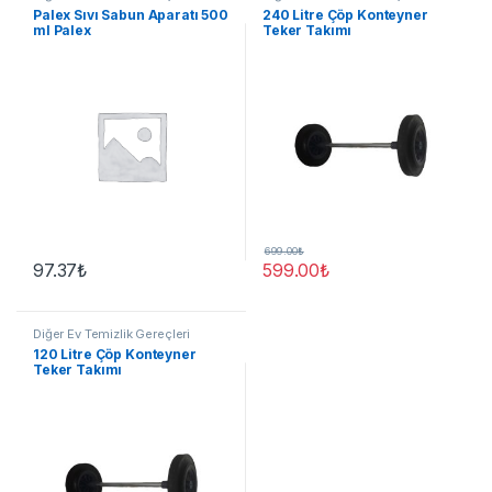
Palex Sıvı Sabun Aparatı 500
240 Litre Çöp Konteyner
ml Palex
Teker Takımı
699.00
₺
97.37
₺
599.00
₺
Diğer Ev Temizlik Gereçleri
120 Litre Çöp Konteyner
Teker Takımı