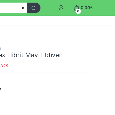
0.00
₺
0
i
x Hibrit Mavi Eldiven
 yok
₺