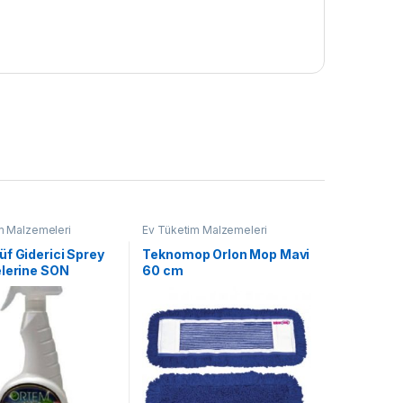
m Malzemeleri
Ev Tüketim Malzemeleri
f Giderici Sprey
Teknomop Orlon Mop Mavi
elerine SON
60 cm