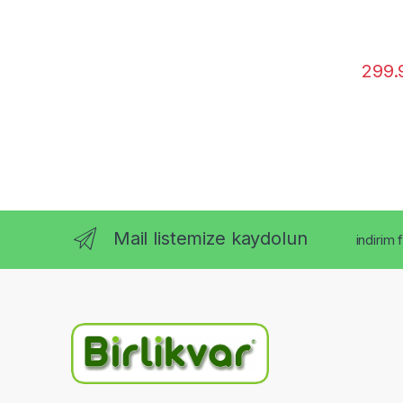
299.
Mail listemize kaydolun
indirim 