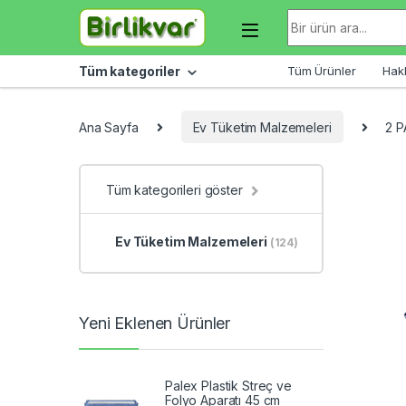
Skip to navigation
Skip to content
Arama sonuçları:
Tüm kategoriler
Tüm Ürünler
Hak
Ana Sayfa
Ev Tüketim Malzemeleri
2 P
Tüm kategorileri göster
Ev Tüketim Malzemeleri
(124)
Yeni Eklenen Ürünler
Palex Plastik Streç ve
Folyo Aparatı 45 cm