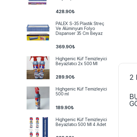
428.90
₺
PALEX S-35 Plastik Streç
Ve Alüminyum Folyo
Dispanser 35 Cm Beyaz
369.90
₺
Highgenic Küf Temizleyici
Beyazlatıcı 2x 500 Ml
2 
289.90
₺
Highgenic Küf Temizleyici
500 ml
BU
G
189.90
₺
Highgenic Küf Temizleyici
Beyazlatıcı 500 Ml 4 Adet