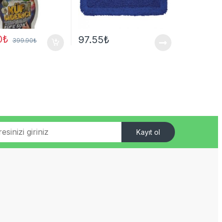
0
₺
97.55
₺
399.90
₺
Kayıt ol