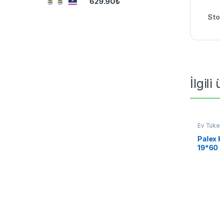
629.90
₺
Sto
İlgili
Ev Tüke
Palex 
19*60