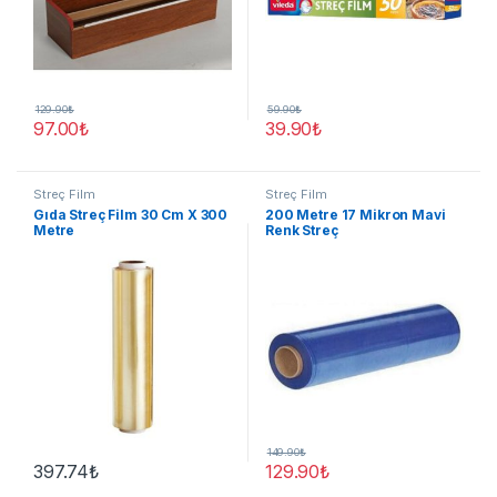
129.90
₺
59.90
₺
97.00
₺
39.90
₺
Streç Film
Streç Film
Gıda Streç Film 30 Cm X 300
200 Metre 17 Mikron Mavi
Metre
Renk Streç
149.90
₺
397.74
₺
129.90
₺