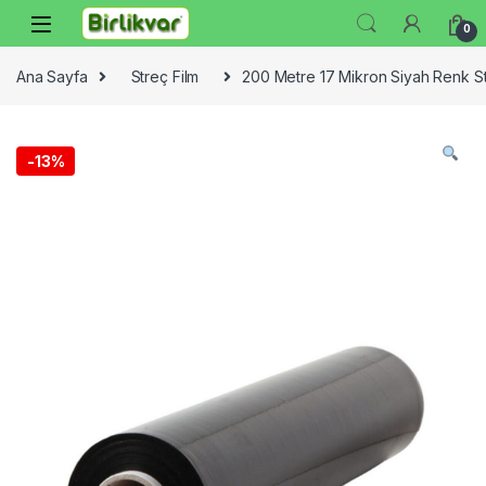
Skip to navigation
Skip to content
0
Ana Sayfa
Streç Film
200 Metre 17 Mikron Siyah Renk S
-
13%