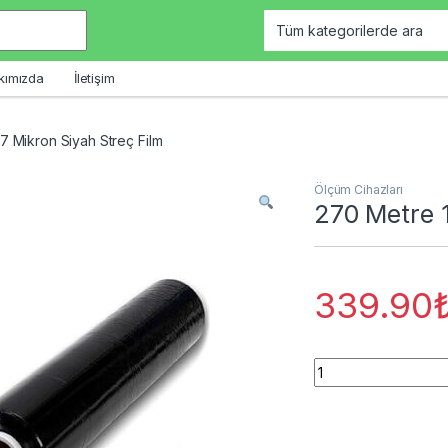
kımızda
İletişim
7 Mikron Siyah Streç Film
Ölçüm Cihazları
270 Metre 1
339.90
270 Metre 17 Mikron