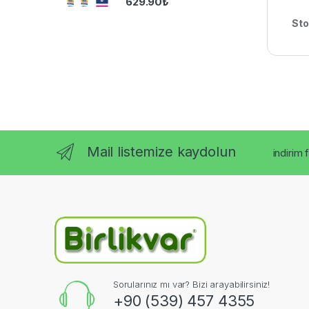
629.90
₺
Sto
Mail listemize kaydolun
indirim 
Sorularınız mı var? Bizi arayabilirsiniz!
+90 (539) 457 4355