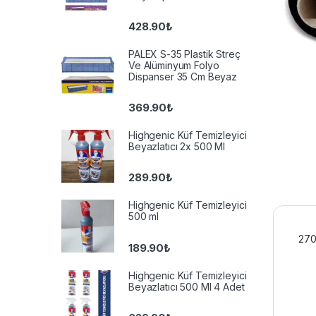
428.90
₺
PALEX S-35 Plastik Streç
Ve Alüminyum Folyo
Dispanser 35 Cm Beyaz
369.90
₺
Highgenic Küf Temizleyici
Beyazlatıcı 2x 500 Ml
289.90
₺
Highgenic Küf Temizleyici
500 ml
270
189.90
₺
Highgenic Küf Temizleyici
Beyazlatıcı 500 Ml 4 Adet