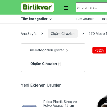
Skip to navigation
Skip to content
Arama sonuçları:
Tüm kategoriler
Tüm Ürünler
Hak
Ana Sayfa
Ölçüm Cihazları
270 Metre 1
Tüm kategorileri göster
-
32%
Ölçüm Cihazları
(1)
Yeni Eklenen Ürünler
Palex Plastik Streç ve
Folyo Aparatı 45 cm