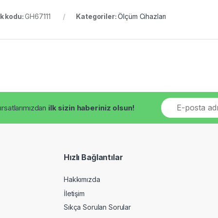
k kodu:
GH67111
Kategoriler:
Ölçüm Cihazları
E
fırsatlarımızdan
ilk sizin haberiniz olsun!
m
a
i
l
*
Hızlı Bağlantılar
Hakkımızda
İletişim
Sıkça Sorulan Sorular