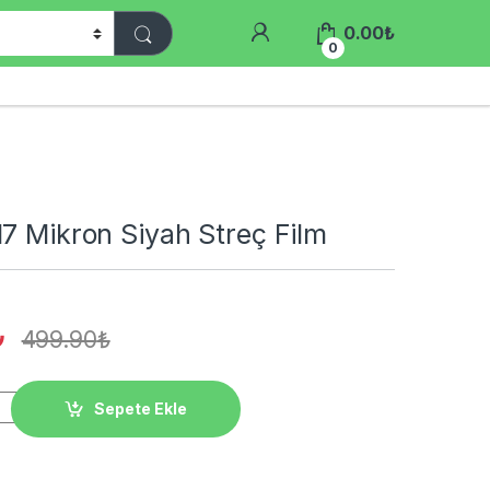
0.00
₺
0
7 Mikron Siyah Streç Film
₺
499.90
₺
 Siyah Streç Film quantity
Sepete Ekle