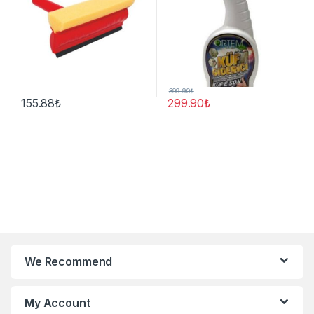
399.90
₺
155.88
₺
299.90
₺
We Recommend
My Account