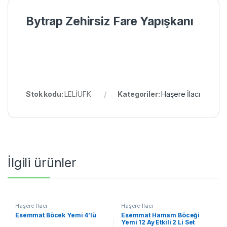
Bytrap Zehirsiz Fare Yapışkanı
Stok kodu:
LELİUFK
Kategoriler:
Haşere İlacı
İlgili ürünler
Haşere İlacı
Haşere İlacı
Esemmat Böcek Yemi 4’lü
Esemmat Hamam Böceği
Yemi 12 Ay Etkili 2 Li Set