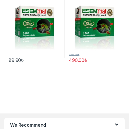
590.00
₺
89.90
₺
490.00
₺
We Recommend