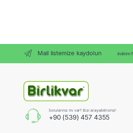
Mail listemize kaydolun
indirim 
Sorularınız mı var? Bizi arayabilirsiniz!
+90 (539) 457 4355