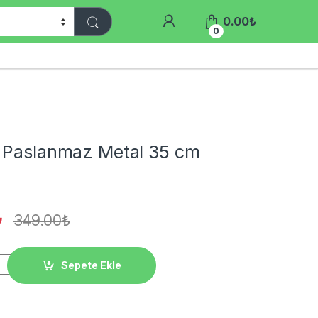
0.00
₺
0
 Paslanmaz Metal 35 cm
₺
349.00
₺
maz Metal 35 cm quantity
Sepete Ekle