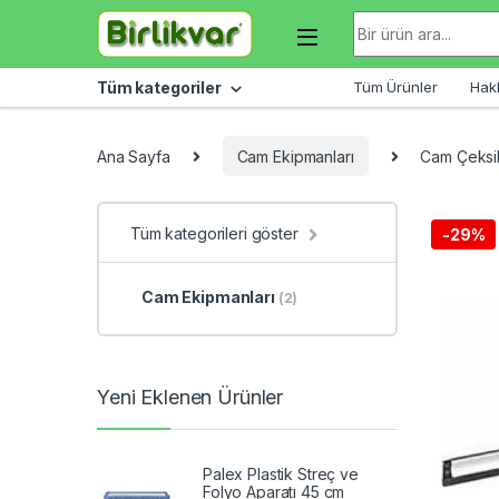
Skip to navigation
Skip to content
Arama sonuçları:
Tüm kategoriler
Tüm Ürünler
Hak
Ana Sayfa
Cam Ekipmanları
Cam Çeksil
Tüm kategorileri göster
-
29%
Cam Ekipmanları
(2)
Yeni Eklenen Ürünler
Palex Plastik Streç ve
Folyo Aparatı 45 cm