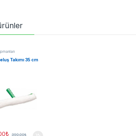
 ürünler
pmanları
eluş Takımı 35 cm
00
₺
390.00
₺