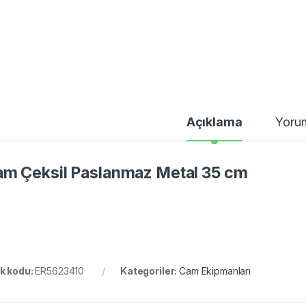
Açıklama
Yoru
m Çeksil Paslanmaz Metal 35 cm
k kodu:
ER5623410
Kategoriler:
Cam Ekipmanları