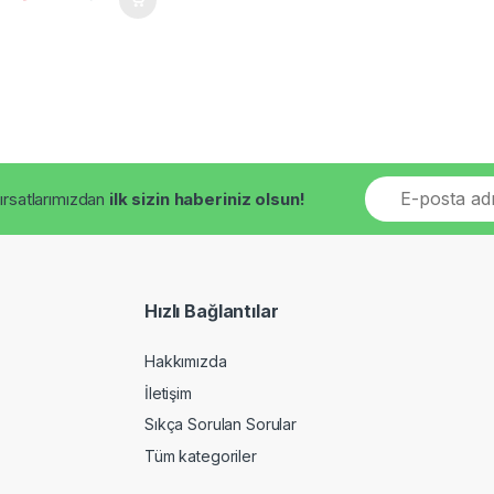
E
fırsatlarımızdan
ilk sizin haberiniz olsun!
m
a
i
l
*
Hızlı Bağlantılar
Hakkımızda
İletişim
Sıkça Sorulan Sorular
Tüm kategoriler