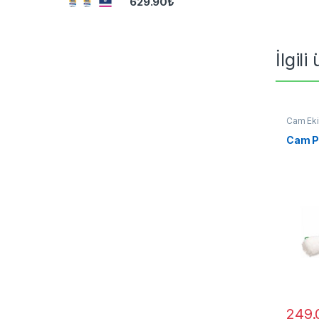
629.90
₺
İlgili
Cam Eki
Cam P
249.