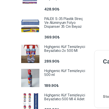
428.90
₺
PALEX S-35 Plastik Streç
Ve Alüminyum Folyo
Dispanser 35 Cm Beyaz
369.90
₺
Highgenic Küf Temizleyici
Beyazlatıcı 2x 500 Ml
Ca
289.90
₺
Highgenic Küf Temizleyici
500 ml
189.90
₺
Highgenic Küf Temizleyici
Sto
Beyazlatıcı 500 Ml 4 Adet