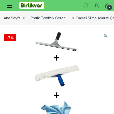
Skip to navigation
Skip to content
0
Ana Sayfa
Pratik Temizlik Gereci
Camsil Silme Aparatı 
-
7%