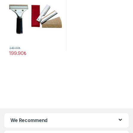
249.90
₺
199.90
₺
We Recommend