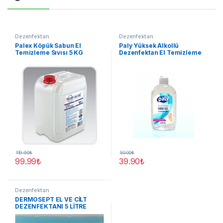
Dezenfektan
Dezenfektan
Palex Köpük Sabun El
Paly Yüksek Alkollü
Temizleme Sıvısı 5 KG
Dezenfektan El Temizleme
Jeli 500 Ml
119.90
₺
50.00
₺
99.99
₺
39.90
₺
Dezenfektan
DERMOSEPT EL VE CİLT
DEZENFEKTANI 5 LİTRE