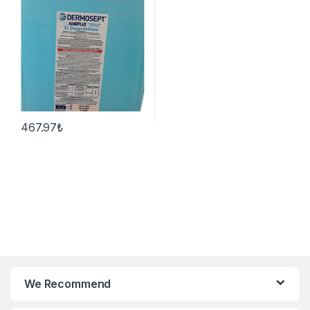
467.97
₺
We Recommend