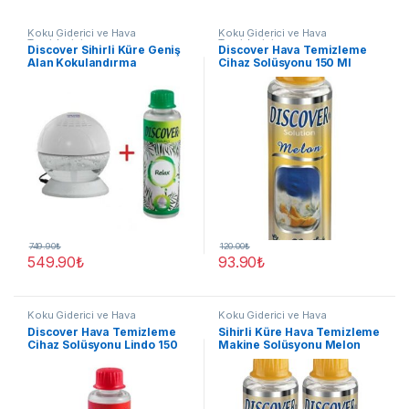
Koku Giderici ve Hava
Koku Giderici ve Hava
Temizleyici
Temizleyici
Discover Sihirli Küre Geniş
Discover Hava Temizleme
Alan Kokulandırma
Cihaz Solüsyonu 150 Ml
Makinesi +150 ml Yedek
Melon
Koku Relax
749.90
₺
120.00
₺
549.90
₺
93.90
₺
Koku Giderici ve Hava
Koku Giderici ve Hava
Temizleyici
Temizleyici
Discover Hava Temizleme
Sihirli Küre Hava Temizleme
Cihaz Solüsyonu Lindo 150
Makine Solüsyonu Melon
ml
150ml 2 Adet