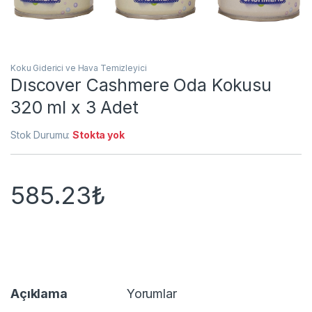
Koku Giderici ve Hava Temizleyici
Dıscover Cashmere Oda Kokusu
320 ml x 3 Adet
Stok Durumu:
Stokta yok
585.23
₺
Açıklama
Yorumlar