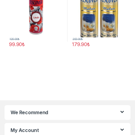
120.00
₺
200.00
₺
99.90
₺
179.90
₺
We Recommend
My Account