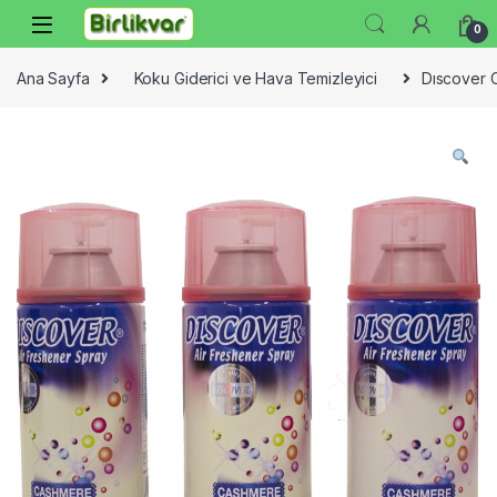
Skip to navigation
Skip to content
0
Ana Sayfa
Koku Giderici ve Hava Temizleyici
Dıscover 