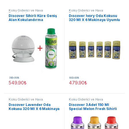
Koku Giderici ve Hava
Koku Giderici ve Hava
Temizleyici
Temizleyici
Discover Sihirli Küre Geniş
Dıscover Ivory Oda Kokusu
Alan Kokulandırma
320 Ml X 6 Makinaya Uyumlu
Makinesi +150 ml Yedek
Sprey
Koku Relax
749.90
₺
600.00
₺
549.90
₺
479.90
₺
Koku Giderici ve Hava
Koku Giderici ve Hava
Temizleyici
Temizleyici
Dıscover Lavender Oda
Discover 3 Adet 150 Ml
Kokusu 320 Ml X 6 Makinaya
Special Melon Fresh Sihirli
Uyumlu Sprey
Küre Geniş Alan Yedek koku