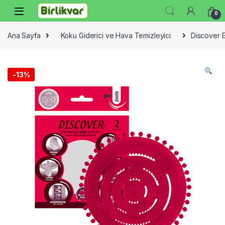
Skip to navigation
Skip to content
0
Ana Sayfa
Koku Giderici ve Hava Temizleyici
Discover E
-
13%