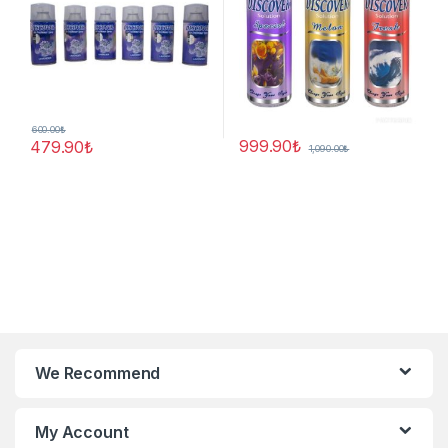
600.00
₺
999.90
₺
479.90
₺
1,090.00
₺
We Recommend
My Account