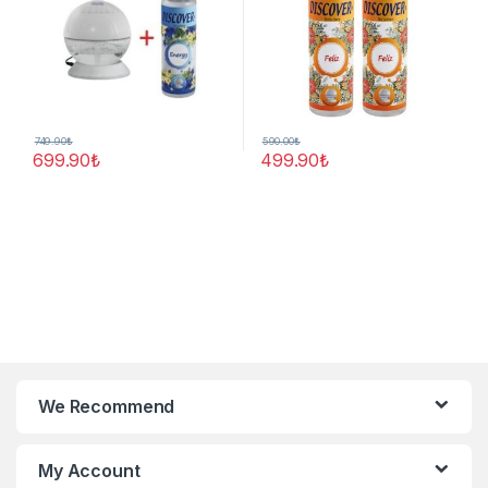
749.90
₺
590.00
₺
699.90
₺
499.90
₺
We Recommend
My Account