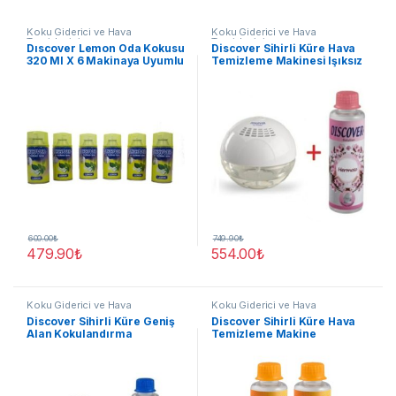
Koku Giderici ve Hava
Koku Giderici ve Hava
Temizleyici
Temizleyici
Dıscover Lemon Oda Kokusu
Discover Sihirli Küre Hava
320 Ml X 6 Makinaya Uyumlu
Temizleme Makinesi Işıksız
Sprey
+ 1 Adet Hermoso Solüsyonu
600.00
₺
749.90
₺
479.90
₺
554.00
₺
Koku Giderici ve Hava
Koku Giderici ve Hava
Temizleyici
Temizleyici
Discover Sihirli Küre Geniş
Discover Sihirli Küre Hava
Alan Kokulandırma
Temizleme Makine
Makinesi Işıklı Beyaz + 1
Solüsyonu Feliz 150ml 2
Adet Energy Solüsyonu
ADET