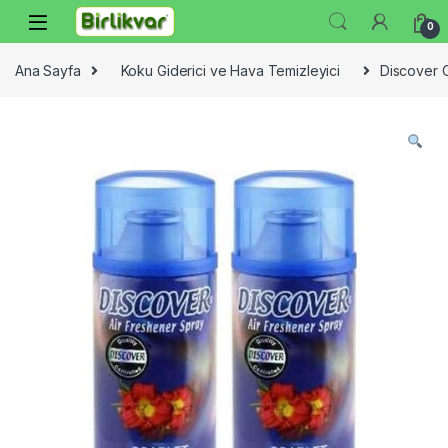
Skip to navigation
Skip to content
0
Ana Sayfa
Koku Giderici ve Hava Temizleyici
Discover O