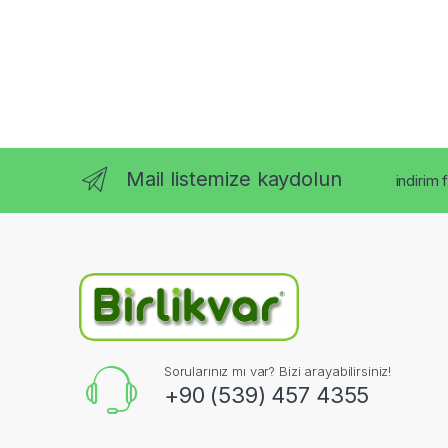
Mail listemize kaydolun
indirim 
Sorularınız mı var? Bizi arayabilirsiniz!
+90 (539) 457 4355