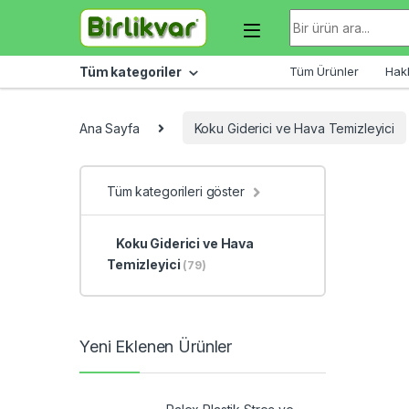
Skip to navigation
Skip to content
Arama sonuçları:
Tüm kategoriler
Tüm Ürünler
Hak
Ana Sayfa
Koku Giderici ve Hava Temizleyici
Tüm kategorileri göster
Koku Giderici ve Hava
Temizleyici
(79)
Yeni Eklenen Ürünler