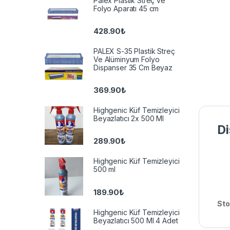
Palex Plastik Streç ve
Folyo Aparatı 45 cm
428.90
₺
PALEX S-35 Plastik Streç
Ve Alüminyum Folyo
Dispanser 35 Cm Beyaz
369.90
₺
Highgenic Küf Temizleyici
Beyazlatıcı 2x 500 Ml
Di
289.90
₺
Highgenic Küf Temizleyici
500 ml
189.90
₺
Sto
Highgenic Küf Temizleyici
Beyazlatıcı 500 Ml 4 Adet