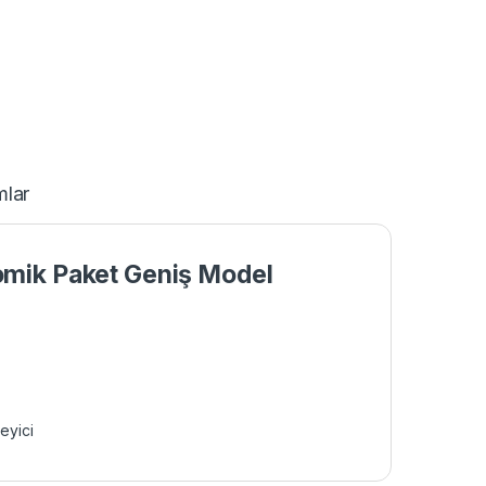
mlar
omik Paket Geniş Model
eyici