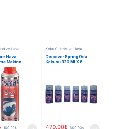
rici ve Hava
Koku Giderici ve Hava
ci
Temizleyici
Küre Hava
Dıscover Spring Oda
me Makine
Kokusu 320 Ml X 6
nu Fresh 150ml
Makinaya Uyumlu Sprey
₺
479.90
₺
100.00
₺
600.00
₺