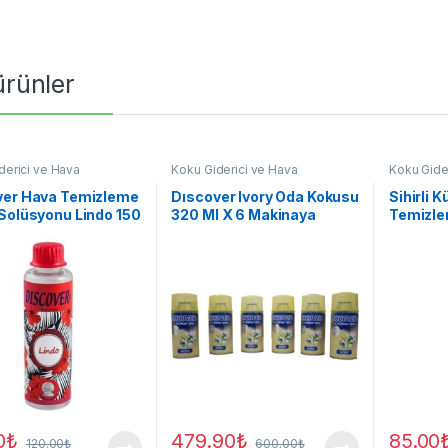
 ürünler
derici ve Hava
Koku Giderici ve Hava
Koku Gide
yici
Temizleyici
Temizleyi
ver Hava Temizleme
Dıscover Ivory Oda Kokusu
Sihirli 
Solüsyonu Lindo 150
320 Ml X 6 Makinaya
Temizle
Uyumlu Sprey
Solüsyo
0
₺
479.90
₺
85.00
120.00
₺
600.00
₺