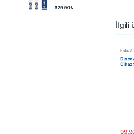
629.90
₺
İlgili
Koku Gi
Temizle
Disco
Cihaz 
ml
99.9