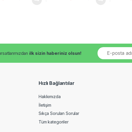
E
fırsatlarımızdan
ilk sizin haberiniz olsun!
m
a
i
l
*
Hızlı Bağlantılar
Hakkımızda
İletişim
Sıkça Sorulan Sorular
Tüm kategoriler