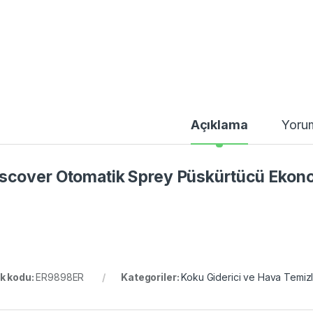
Açıklama
Yoru
scover Otomatik Sprey Püskürtücü Ekon
k kodu:
ER9898ER
Kategoriler:
Koku Giderici ve Hava Temizl