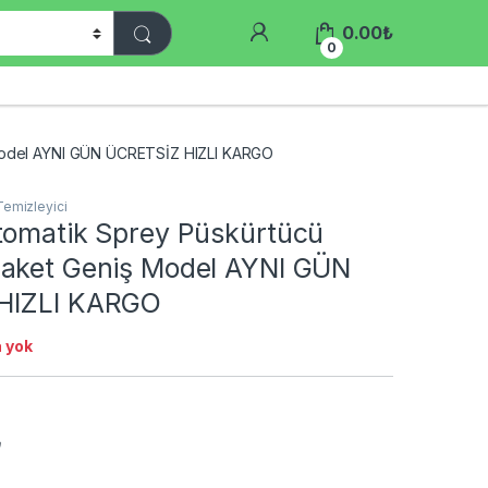
0.00
₺
0
Model AYNI GÜN ÜCRETSİZ HIZLI KARGO
Temizleyici
tomatik Sprey Püskürtücü
aket Geniş Model AYNI GÜN
HIZLI KARGO
 yok
₺