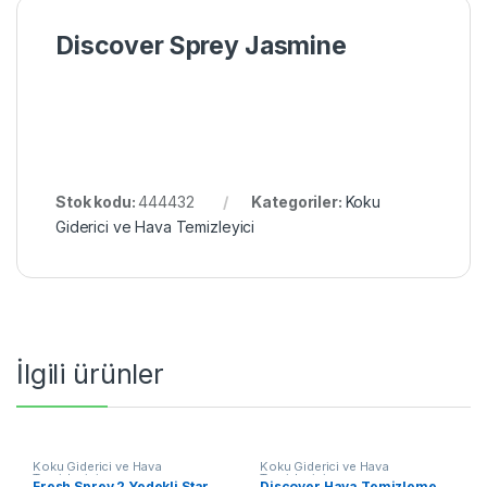
Discover Sprey Jasmine
Stok kodu:
444432
Kategoriler:
Koku
Giderici ve Hava Temizleyici
İlgili ürünler
Koku Giderici ve Hava
Koku Giderici ve Hava
Temizleyici
Temizleyici
Fresh Sprey 2 Yedekli Star
Discover Hava Temizleme