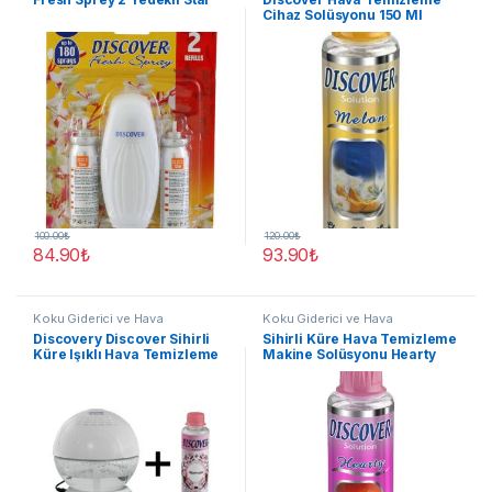
Cihaz Solüsyonu 150 Ml
Melon
100.00
₺
120.00
₺
84.90
₺
93.90
₺
Koku Giderici ve Hava
Koku Giderici ve Hava
Temizleyici
Temizleyici
Discovery Discover Sihirli
Sihirli Küre Hava Temizleme
Küre Işıklı Hava Temizleme
Makine Solüsyonu Hearty
Makinesi +150 ml yedek
150ml
koku