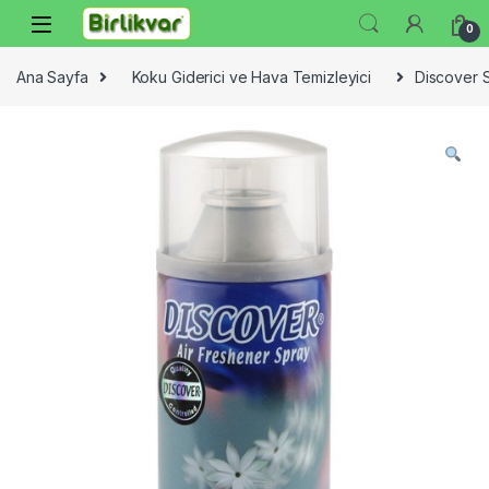
Skip to navigation
Skip to content
0
Ana Sayfa
Koku Giderici ve Hava Temizleyici
Discover 