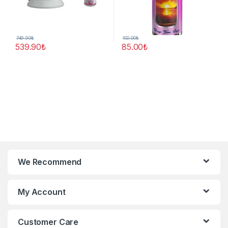
749.90
₺
100.00
₺
539.90
₺
85.00
₺
We Recommend
My Account
Customer Care