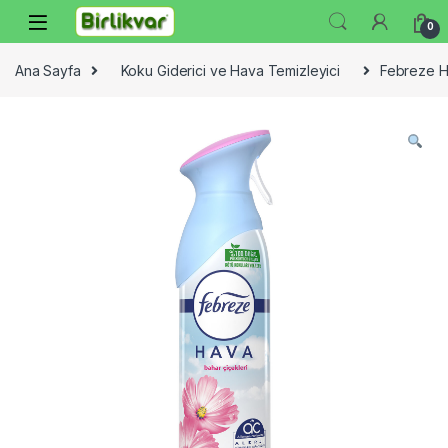
Skip to navigation
Skip to content
0
Ana Sayfa
Koku Giderici ve Hava Temizleyici
Febreze H