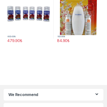
600.00
₺
100.00
₺
479.90
₺
84.90
₺
We Recommend