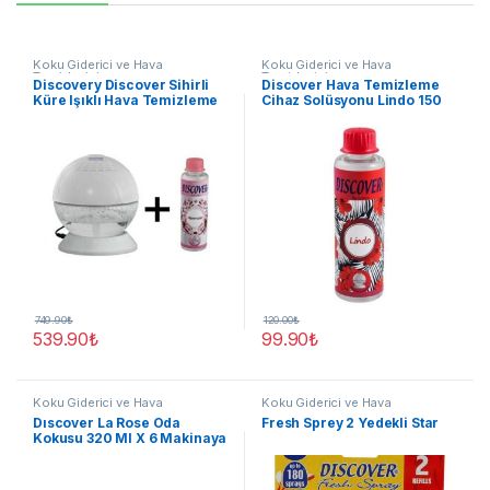
Koku Giderici ve Hava
Koku Giderici ve Hava
Temizleyici
Temizleyici
Discovery Discover Sihirli
Discover Hava Temizleme
Küre Işıklı Hava Temizleme
Cihaz Solüsyonu Lindo 150
Makinesi +150 ml yedek
ml
koku
749.90
₺
120.00
₺
539.90
₺
99.90
₺
Koku Giderici ve Hava
Koku Giderici ve Hava
Temizleyici
Temizleyici
Dıscover La Rose Oda
Fresh Sprey 2 Yedekli Star
Kokusu 320 Ml X 6 Makinaya
Uyumlu Sprey