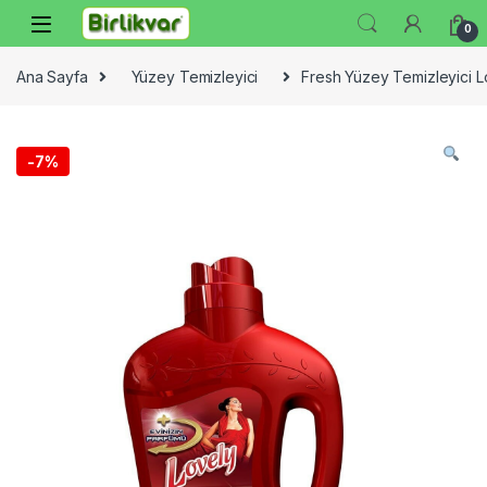
Skip to navigation
Skip to content
0
Ana Sayfa
Yüzey Temizleyici
Fresh Yüzey Temizleyici Lo
-
7%