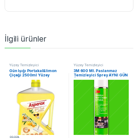
İlgili ürünler
Yüzey Temizleyici
Yüzey Temizleyici
Gün Işığı Portakal&limon
3M 600 Ml. Paslanmaz
Çiçeği 2500ml Yüzey
Temizleyici Sprey AYNI GÜN
Temizliyici
ÜCDRETSİZ HIZLI KARGO
99.90
₺