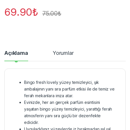
69.90
₺
75.00
₺
Açıklama
Yorumlar
Bingo fresh lovely yüzey temizleyici, şık
ambalajının yanı sıra parfüm etkisi ile de temiz ve
ferah mekanlara imza atar.
Evinizde, her an gerçek parfüm esintisini
yaşatan bingo yüzey temizleyici, yarattığı ferah
atmosferin yanı sıra güçlü bir dezenfekte
edicidir.
Uyguladığınız yüzeylerde iz bırakmadan ışıl ışıl