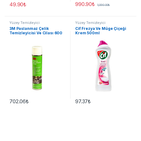
990.90
₺
49.90
₺
1,090.00
₺
Yüzey Temizleyici
Yüzey Temizleyici
3M Paslanmaz Çelik
Cif Frezya Ve Müge Çiçeği
Temizleyicisi Ve Cilası 600
Krem 500ml
Gr
702.06
₺
97.37
₺