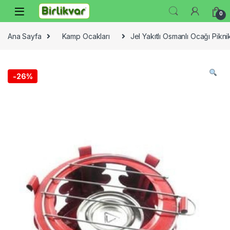
Skip to navigation
Skip to content
0
Ana Sayfa
Kamp Ocakları
Jel Yakıtlı Osmanlı Ocağı Pi
-
26%