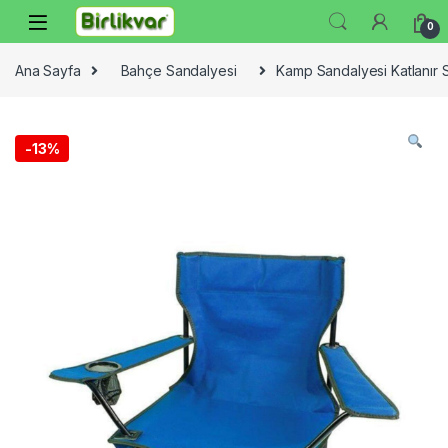
Skip to navigation
Skip to content
0
Ana Sayfa
Bahçe Sandalyesi
Kamp Sandalyesi Katlanır 
-
13%