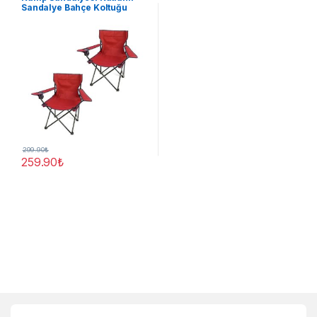
Sandalye Bahçe Koltuğu
Piknik Plaj Balkon
Sandalyesi Kırmızı 1 ADET
299.90
₺
259.90
₺