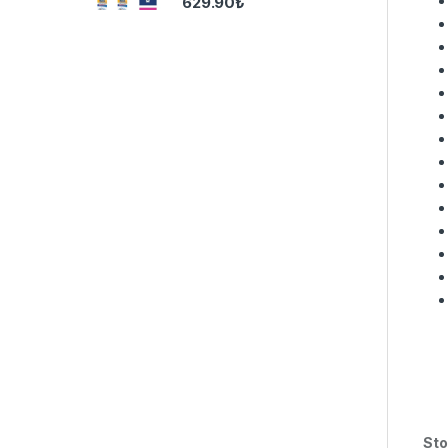
629.90
₺
Sto