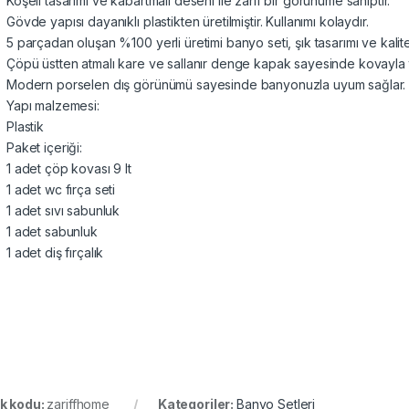
Köşeli tasarımı ve kabartmalı deseni ile zarif bir görünüme sahiptir.
Gövde yapısı dayanıklı plastikten üretilmiştir. Kullanımı kolaydır.
5 parçadan oluşan %100 yerli üretimi banyo seti, şık tasarımı ve kali
Çöpü üstten atmalı kare ve sallanır denge kapak sayesinde kovayla 
Modern porselen dış görünümü sayesinde banyonuzla uyum sağlar.
Yapı malzemesi:
Plastik
Paket içeriği:
1 adet çöp kovası 9 lt
1 adet wc fırça seti
1 adet sıvı sabunluk
1 adet sabunluk
1 adet diş fırçalık
k kodu:
zariffhome
Kategoriler:
Banyo Setleri