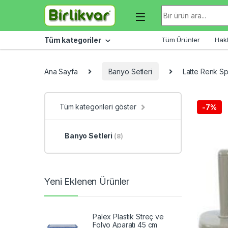
Skip to navigation
Skip to content
Arama sonuçları:
Tüm kategoriler
Tüm Ürünler
Hak
Ana Sayfa
Banyo Setleri
Latte Renk Sp
Tüm kategorileri göster
-
7%
Banyo Setleri
(8)
Yeni Eklenen Ürünler
Palex Plastik Streç ve
Folyo Aparatı 45 cm