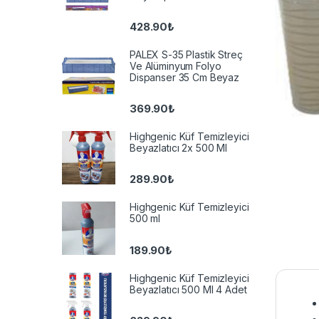
428.90
₺
PALEX S-35 Plastik Streç
Ve Alüminyum Folyo
Dispanser 35 Cm Beyaz
369.90
₺
Highgenic Küf Temizleyici
Beyazlatıcı 2x 500 Ml
289.90
₺
Highgenic Küf Temizleyici
500 ml
189.90
₺
Highgenic Küf Temizleyici
Beyazlatıcı 500 Ml 4 Adet