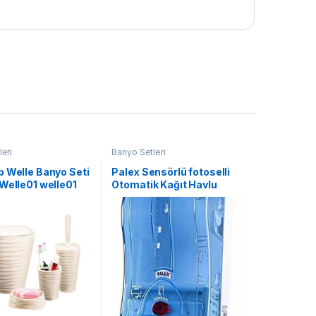
eri
Banyo Setleri
p Welle Banyo Seti
Palex Sensörlü fotoselli
Welle01 welle01
Otomatik Kağıt Havlu
Makinesi 21cm MAVİ