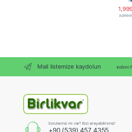
1,99
2,290.
Mail listemize kaydolun
indirim 
Sorularınız mı var? Bizi arayabilirsiniz!
+90 (539) 457 4355