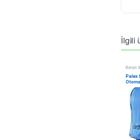
İlgili
Banyo S
Palex 
Otomat
Makin