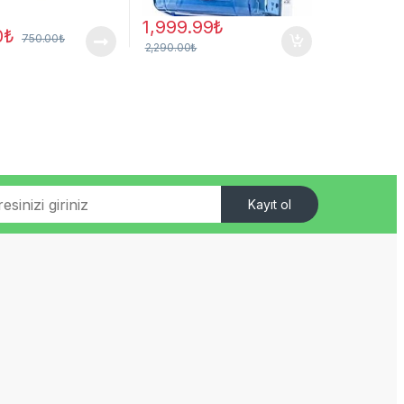
1,999.99
₺
0
₺
750.00
₺
2,290.00
₺
Kayıt ol