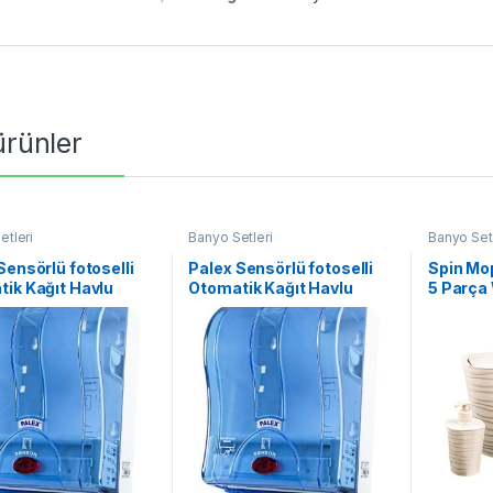
 ürünler
etleri
Banyo Setleri
Banyo Setl
Sensörlü fotoselli
Palex Sensörlü fotoselli
Spin Mo
ik Kağıt Havlu
Otomatik Kağıt Havlu
5 Parça 
esi 21cm MAVİ
Makinesi 21cm MAVİ