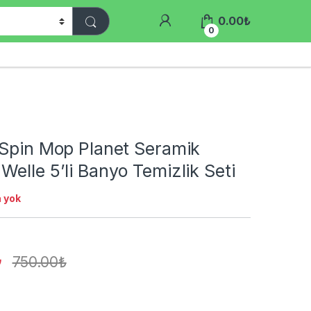
0.00
₺
0
 Spin Mop Planet Seramik
elle 5’li Banyo Temizlik Seti
 yok
₺
750.00
₺