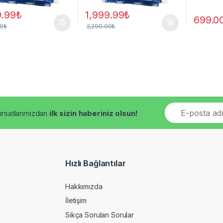
9.99
₺
1,999.99
₺
699.0
00
₺
2,290.00
₺
E
fırsatlarımızdan
ilk sizin haberiniz olsun!
m
a
i
l
*
Hızlı Bağlantılar
Hakkımızda
İletişim
Sıkça Sorulan Sorular