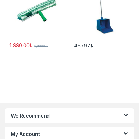
1,990.00
₺
467.97
₺
2,290.00
₺
We Recommend
My Account