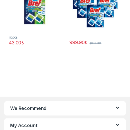
50.00
₺
999.90
₺
43.00
₺
1,090.00
₺
We Recommend
My Account