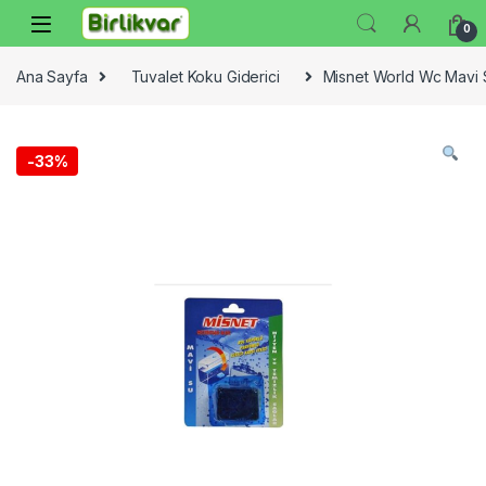
Skip to navigation
Skip to content
0
Ana Sayfa
Tuvalet Koku Giderici
Misnet World Wc Mavi S
-
33%