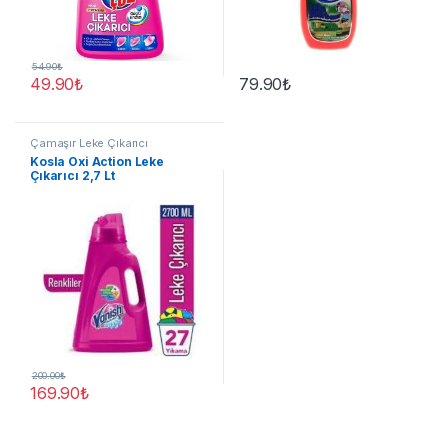
54.90
₺
49.90
₺
79.90
₺
Çamaşır Leke Çıkarıcı
Kosla Oxi Action Leke
Çıkarıcı 2,7 Lt
200.00
₺
169.90
₺