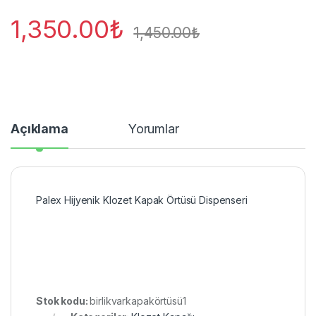
1,350.00
₺
1,450.00
₺
Açıklama
Yorumlar
Palex Hijyenik Klozet Kapak Örtüsü Dispenseri
Stok kodu:
birlikvarkapakörtüsü1