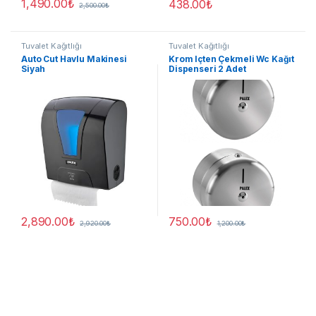
1,490.00
₺
438.00
₺
2,500.00
₺
Tuvalet Kağıtlığı
Tuvalet Kağıtlığı
Auto Cut Havlu Makinesi
Krom Içten Çekmeli Wc Kağıt
Siyah
Dispenseri 2 Adet
2,890.00
₺
750.00
₺
2,920.00
₺
1,200.00
₺