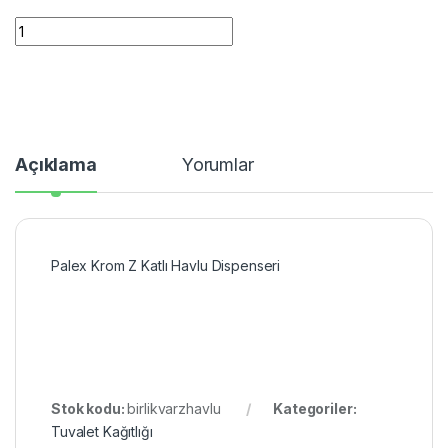
Palex Krom Z Katlı Havlu Dispenseri quantity
Açıklama
Yorumlar
Palex Krom Z Katlı Havlu Dispenseri
Stok kodu:
birlikvarzhavlu
Kategoriler:
Tuvalet Kağıtlığı