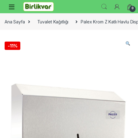
Skip to navigation
Skip to content
0
Ana Sayfa
Tuvalet Kağıtlığı
Palex Krom Z Katlı Havlu Dis
-
11%