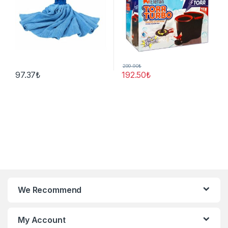
299.90
₺
97.37
₺
192.50
₺
We Recommend
My Account