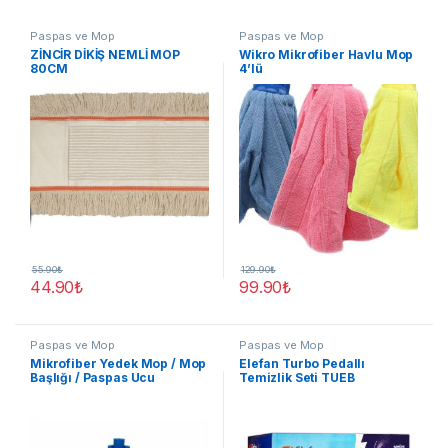
Paspas ve Mop
Paspas ve Mop
ZİNCİR DİKİŞ NEMLİ MOP
Wikro Mikrofiber Havlu Mop
80CM
4’lü
55.90
₺
129.90
₺
44.90
₺
99.90
₺
Paspas ve Mop
Paspas ve Mop
Mikrofiber Yedek Mop / Mop
Elefan Turbo Pedallı
Başlığı / Paspas Ucu
Temizlik Seti TUEB