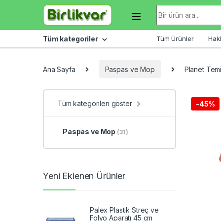
Skip to navigation
Skip to content
Arama sonuçları:
Tüm kategoriler
Tüm Ürünler
Hak
Ana Sayfa
Paspas ve Mop
Planet Temi
Tüm kategorileri göster
-
45%
Paspas ve Mop
(31)
Yeni Eklenen Ürünler
Palex Plastik Streç ve
Folyo Aparatı 45 cm