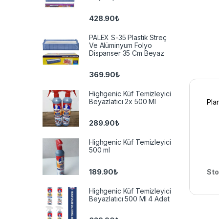
428.90
₺
PALEX S-35 Plastik Streç
Ve Alüminyum Folyo
Dispanser 35 Cm Beyaz
369.90
₺
Highgenic Küf Temizleyici
Beyazlatıcı 2x 500 Ml
Plan
289.90
₺
Highgenic Küf Temizleyici
500 ml
189.90
₺
Sto
Highgenic Küf Temizleyici
Beyazlatıcı 500 Ml 4 Adet