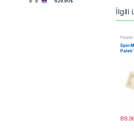
629.90
₺
İlgili
Paspas
Spin 
Paleti
89.9