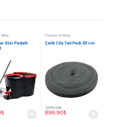
e Mop
Paspas ve Mop
r Star Pedallı
Çelik Cila Teli Pedi 43 cm
t
1,090.00
₺
0
₺
899.90
₺