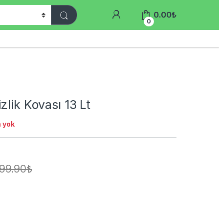
0.00
₺
0
zlik Kovası 13 Lt
 yok
99.90
₺