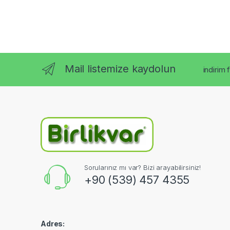
Mail listemize kaydolun
indirim 
Sorularınız mı var? Bizi arayabilirsiniz!
+90 (539) 457 4355
Adres: