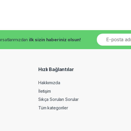
E
fırsatlarımızdan
ilk sizin haberiniz olsun!
m
a
i
l
*
Hızlı Bağlantılar
Hakkımızda
İletişim
Sıkça Sorulan Sorular
Tüm kategoriler