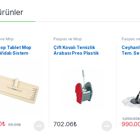
 ürünler
 ve Mop
Paspas ve Mop
Paspas v
Mop Tablet Mop
Çift Kovalı Temizlik
Ceyhanla
 Vidalı Sistem
Arabası Pres Plastik
Tem. Se
1,090.00
₺
0
₺
702.06
₺
990.0
99.00
₺