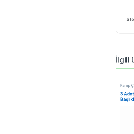
Sto
İlgili
Kamp Ç
3 Adet
Başlık
Şömin