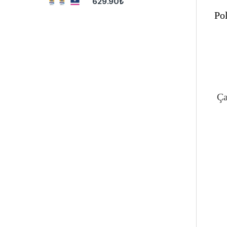
629.90
₺
Po
Ça