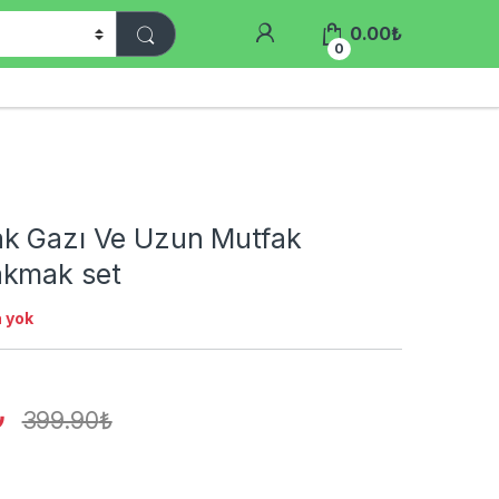
0.00
₺
0
k Gazı Ve Uzun Mutfak
akmak set
 yok
₺
399.90
₺