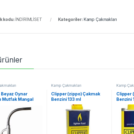
k kodu:
İNDİRİMLİSET
Kategoriler:
Kamp Çakmakları
 ürünler
akmakları
Kamp Çakmakları
Kamp Çak
 Beyaz Oynar
Clipper (zippo) Çakmak
Clipper
lı Mutfak Mangal
Benzini 133 ml
Benzini 
e Kamp Çakmağı