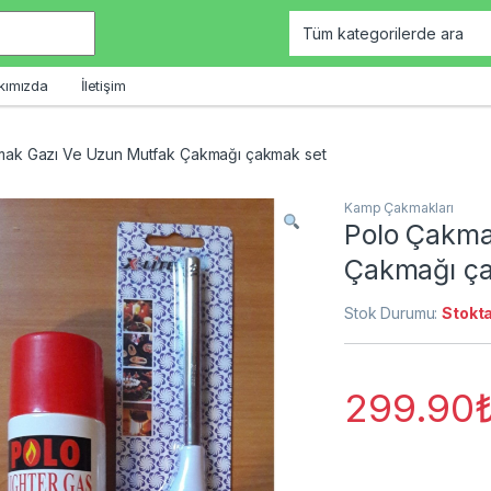
kımızda
İletişim
mak Gazı Ve Uzun Mutfak Çakmağı çakmak set
Kamp Çakmakları
Polo Çakma
Çakmağı ç
Stok Durumu:
Stokta
299.90