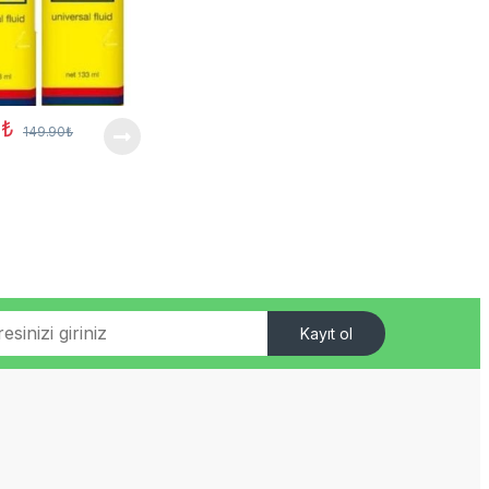
0
₺
149.90
₺
Kayıt ol