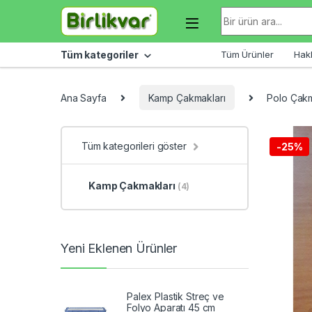
Skip to navigation
Skip to content
Arama sonuçları:
Tüm kategoriler
Tüm Ürünler
Hak
Ana Sayfa
Kamp Çakmakları
Polo Çak
Tüm kategorileri göster
-
25%
Kamp Çakmakları
(4)
Yeni Eklenen Ürünler
Palex Plastik Streç ve
Folyo Aparatı 45 cm