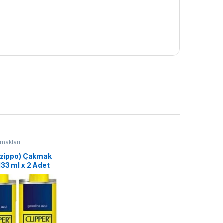
makları
 (zippo) Çakmak
133 ml x 2 Adet