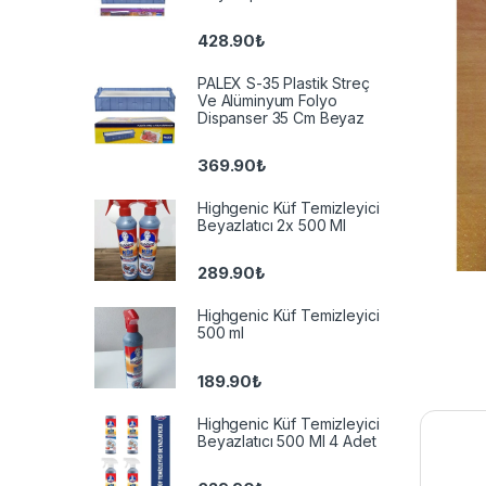
428.90
₺
PALEX S-35 Plastik Streç
Ve Alüminyum Folyo
Dispanser 35 Cm Beyaz
369.90
₺
Highgenic Küf Temizleyici
Beyazlatıcı 2x 500 Ml
289.90
₺
Highgenic Küf Temizleyici
500 ml
189.90
₺
Highgenic Küf Temizleyici
Beyazlatıcı 500 Ml 4 Adet