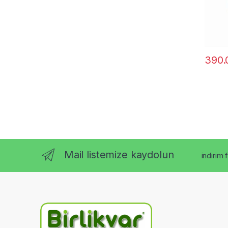
390.
Mail listemize kaydolun
indirim 