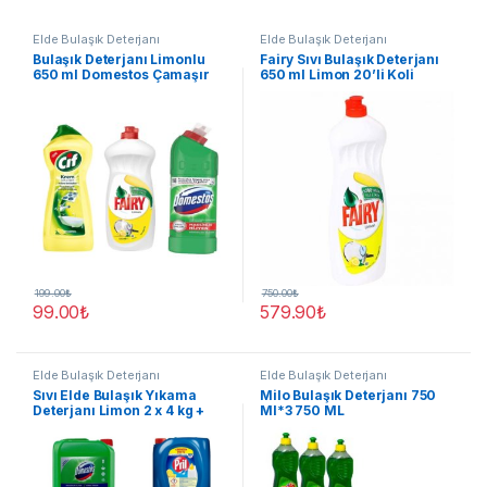
Elde Bulaşık Deterjanı
Elde Bulaşık Deterjanı
Bulaşık Deterjanı Limonlu
Fairy Sıvı Bulaşık Deterjanı
650 ml Domestos Çamaşır
650 ml Limon 20’li Koli
Suyu Cif Krem Temizleyici
750 ml Limon
199.00
₺
750.00
₺
99.00
₺
579.90
₺
Elde Bulaşık Deterjanı
Elde Bulaşık Deterjanı
Sıvı Elde Bulaşık Yıkama
Milo Bulaşık Deterjanı 750
Deterjanı Limon 2 x 4 kg +
Ml*3 750 ML
Domestos Çamaşır Suyu
Çam Ferahlığı 2 x 3,5 kg