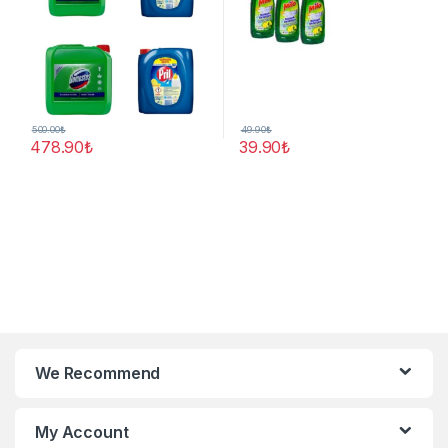
500.00
₺
49.90
₺
478.90
₺
39.90
₺
We Recommend
My Account