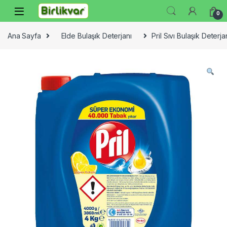
Skip to navigation
Skip to content
0
Ana Sayfa
Elde Bulaşık Deterjanı
Pril Sıvı Bulaşık Deter