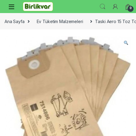
Skip to navigation
Skip to content
0
Ana Sayfa
Ev Tüketim Malzemeleri
Taski Aero 15 Toz To