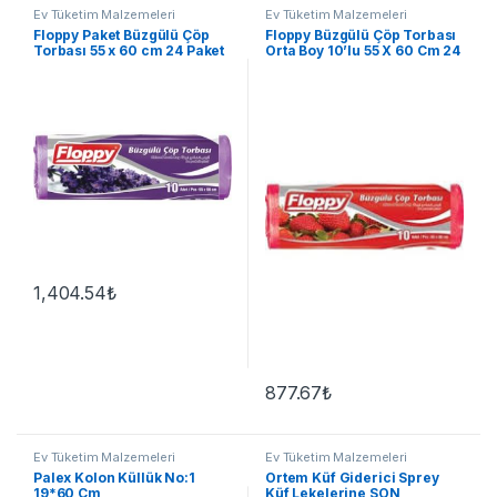
Ev Tüketim Malzemeleri
Ev Tüketim Malzemeleri
Floppy Paket Büzgülü Çöp
Floppy Büzgülü Çöp Torbası
Torbası 55 x 60 cm 24 Paket
Orta Boy 10’lu 55 X 60 Cm 24
paket koli
1,404.54
₺
877.67
₺
Ev Tüketim Malzemeleri
Ev Tüketim Malzemeleri
Palex Kolon Küllük No:1
Ortem Küf Giderici Sprey
19*60 Cm
Küf Lekelerine SON