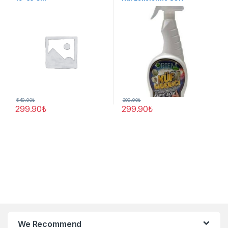
549.90
₺
399.90
₺
299.90
₺
299.90
₺
We Recommend