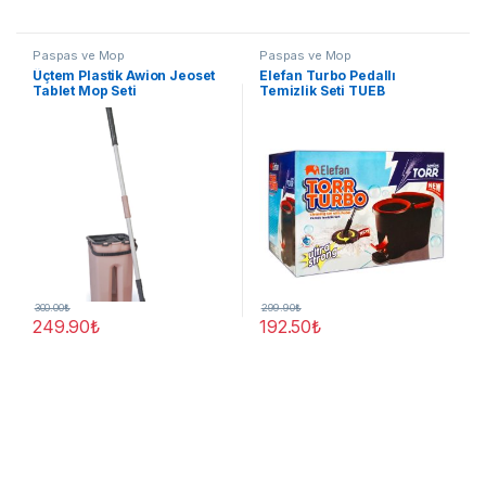
Paspas ve Mop
Paspas ve Mop
Üçtem Plastik Awion Jeoset
Elefan Turbo Pedallı
Tablet Mop Seti
Temizlik Seti TUEB
300.00
₺
299.90
₺
249.90
₺
192.50
₺