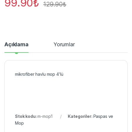
99.90
₺
129.90
₺
Açıklama
Yorumlar
mikrofiber havlu mop 4’lü
Stok kodu:
m-mop1
Kategoriler:
Paspas ve
Mop