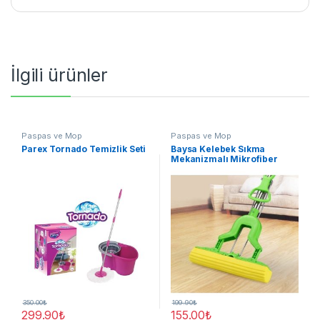
İlgili ürünler
Paspas ve Mop
Paspas ve Mop
Parex Tornado Temizlik Seti
Baysa Kelebek Sıkma
Mekanizmalı Mikrofiber
Mop Sünger Sıkmalı Mop
350.00
₺
199.90
₺
299.90
₺
155.00
₺