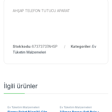
AHŞAP TELEFON TUTUCU APARAT
Stok kodu:
67373737AHSP
Kategoriler:
Ev
Tüketim Malzemeleri
İlgili ürünler
Ev Tüketim Malzemeleri
Ev Tüketim Malzemeleri
Floppy Paket Büzgülü Çöp
3 Parça Boyacı Seti Rulo +