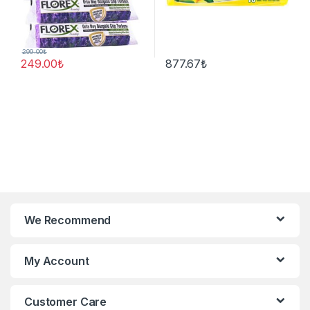
299.00
₺
249.00
₺
877.67
₺
We Recommend
My Account
Customer Care