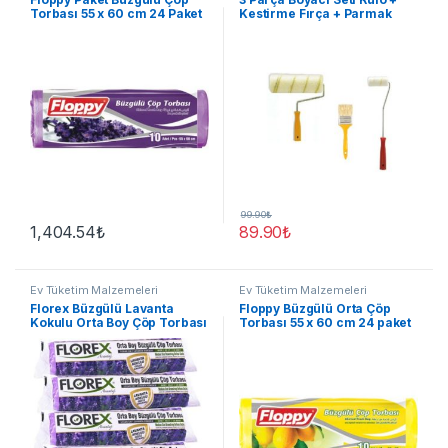
Torbası 55 x 60 cm 24 Paket
Kestirme Fırça + Parmak
Rulo
99.90
₺
1,404.54
₺
89.90
₺
Ev Tüketim Malzemeleri
Ev Tüketim Malzemeleri
Florex Büzgülü Lavanta
Floppy Büzgülü Orta Çöp
Kokulu Orta Boy Çöp Torbası
Torbası 55 x 60 cm 24 paket
5 Adet Mor 55 x 60 CM