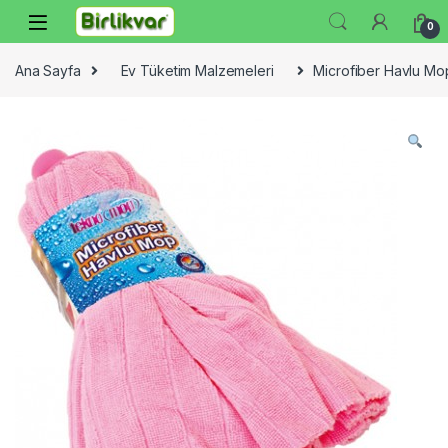
Skip to navigation
Skip to content
0
Ana Sayfa
Ev Tüketim Malzemeleri
Microfiber Havlu Mo