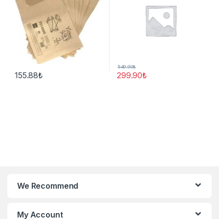
549.90
₺
155.88
₺
299.90
₺
We Recommend
My Account