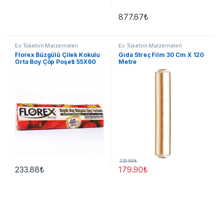
877.67
₺
Ev Tüketim Malzemeleri
Ev Tüketim Malzemeleri
Florex Büzgülü Çilek Kokulu
Gıda Streç Film 30 Cm X 120
Orta Boy Çöp Poşeti 55X60
Metre
cm 5 Rulo
233.88
₺
233.88
₺
179.90
₺