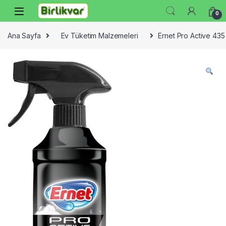
Skip to navigation
Skip to content
0
Ana Sayfa
Ev Tüketim Malzemeleri
Ernet Pro Active 435