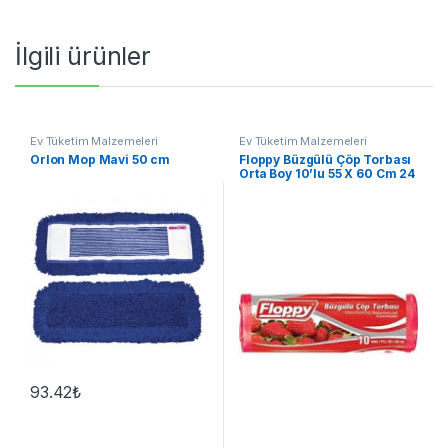
İlgili ürünler
Ev Tüketim Malzemeleri
Ev Tüketim Malzemeleri
Orlon Mop Mavi 50 cm
Floppy Büzgülü Çöp Torbası
Orta Boy 10’lu 55 X 60 Cm 24
paket koli
93.42
₺