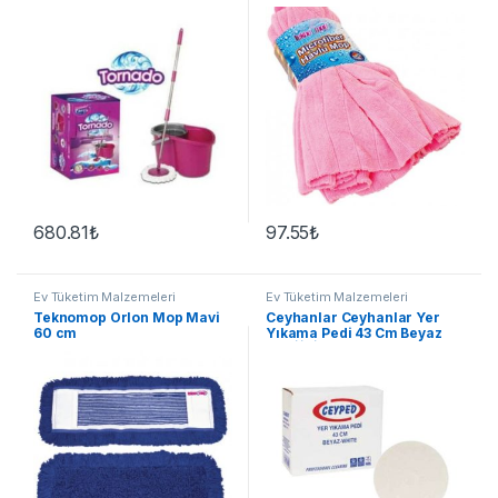
680.81
₺
97.55
₺
Ev Tüketim Malzemeleri
Ev Tüketim Malzemeleri
Teknomop Orlon Mop Mavi
Ceyhanlar Ceyhanlar Yer
60 cm
Yıkama Pedi 43 Cm Beyaz
KOLİ İÇİ 5 PAKET