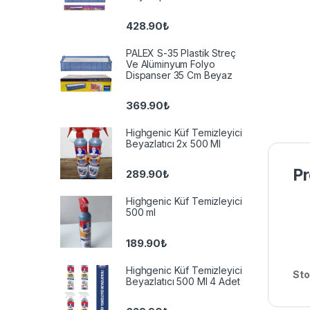
428.90
₺
PALEX S-35 Plastik Streç
Ve Alüminyum Folyo
Dispanser 35 Cm Beyaz
369.90
₺
Highgenic Küf Temizleyici
Beyazlatıcı 2x 500 Ml
Pr
289.90
₺
Highgenic Küf Temizleyici
500 ml
189.90
₺
Highgenic Küf Temizleyici
Sto
Beyazlatıcı 500 Ml 4 Adet