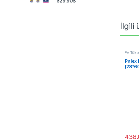
629.90
₺
İlgili
Ev Tüke
Palex 
(28*6
438.