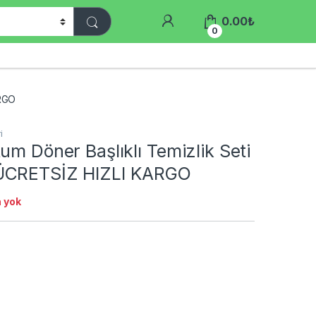
0.00
₺
0
ARGO
i
um Döner Başlıklı Temizlik Seti
ÜCRETSİZ HIZLI KARGO
 yok
₺