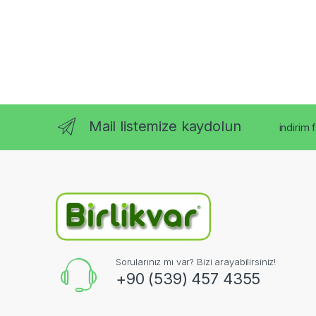
Mail listemize kaydolun
indirim 
Sorularınız mı var? Bizi arayabilirsiniz!
+90 (539) 457 4355