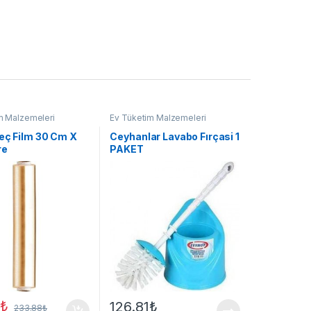
m Malzemeleri
Ev Tüketim Malzemeleri
reç Film 30 Cm X
Ceyhanlar Lavabo Fırçasi 1
re
PAKET
0
₺
126.81
₺
233.88
₺