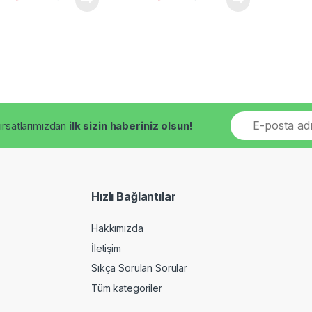
E
fırsatlarımızdan
ilk sizin haberiniz olsun!
m
a
i
l
*
Hızlı Bağlantılar
Hakkımızda
İletişim
Sıkça Sorulan Sorular
Tüm kategoriler