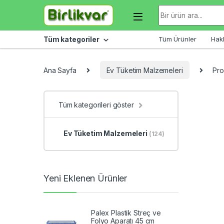
Skip to navigation
Skip to content
Arama sonuçları:
Tüm kategoriler
Tüm Ürünler
Hak
Ana Sayfa
Ev Tüketim Malzemeleri
Pro
Tüm kategorileri göster
Ev Tüketim Malzemeleri
(124)
Yeni Eklenen Ürünler
Palex Plastik Streç ve
Folyo Aparatı 45 cm