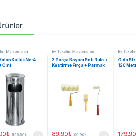
 ürünler
tim Malzemeleri
Ev Tüketim Malzemeleri
Ev Tüketi
Kolon Küllük No:4
3 Parça Boyacı Seti Rulo +
Gıda St
0 Cm)
Kestirme Fırça + Parmak
120 Met
Rulo
00
₺
89.90
₺
179.9
599.90
₺
99.90
₺